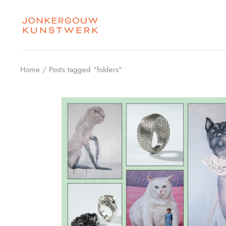
Skip
to
the
content
Home
Posts tagged "folders"