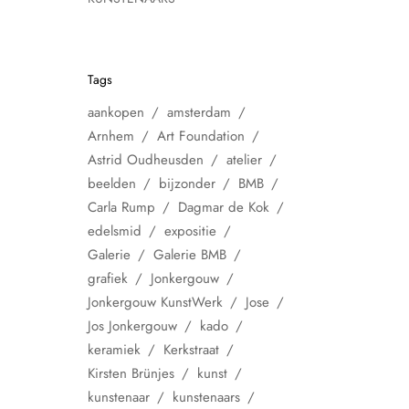
Tags
aankopen
amsterdam
Arnhem
Art Foundation
Astrid Oudheusden
atelier
beelden
bijzonder
BMB
Carla Rump
Dagmar de Kok
edelsmid
expositie
Galerie
Galerie BMB
grafiek
Jonkergouw
Jonkergouw KunstWerk
Jose
Jos Jonkergouw
kado
keramiek
Kerkstraat
Kirsten Brünjes
kunst
kunstenaar
kunstenaars