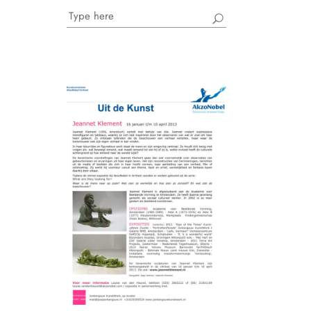
Search
for: