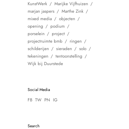
KunstWerk
Marijke Vijfhuizen
marjan jaspers
Marthe Zink
mixed media
objecten
opening
podium
porselein
project
projectruimte bmb
ringen
schilderijen
sieraden
solo
tekeningen
tentoonstelling
Wijk bij Duurstede
Social Media
FB
TW
PN
IG
Search