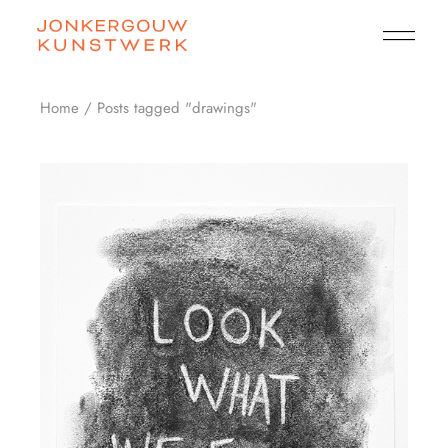
Skip
to
the
content
Home
Posts tagged "drawings"