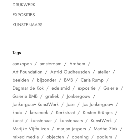
DRUKWERK
EXPOSITIES
KUNSTENAARS
Tags
aankopen
amsterdam
Arnhem
Art Foundation
Astrid Oudheusden
atelier
beelden
bijzonder
BMB
Carla Rump
Dagmar de Kok
edelsmid
expositie
Galerie
Galerie BMB
grafiek
Jonkergouw
Jonkergouw KunstWerk
Jose
Jos Jonkergouw
kado
keramiek
Kerkstraat
Kirsten Brünjes
kunst
kunstenaar
kunstenaars
KunstWerk
Marijke Vijfhuizen
marjan jaspers
Marthe Zink
mixed media
objecten
opening
podium