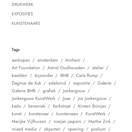
DRUKWERK
EXPOSITIES
KUNSTENAARS
Tags
aankopen
amsterdam
Arnhem
Art Foundation
Astrid Oudheusden
atelier
beelden
bijzonder
BMB
Carla Rump
Dagmar de Kok
edelsmid
expositie
Galerie
Galerie BMB
grafiek
Jonkergouw
Jonkergouw KunstWerk
Jose
Jos Jonkergouw
kado
keramiek
Kerkstraat
Kirsten Brünjes
kunst
kunstenaar
kunstenaars
KunstWerk
Marijke Vijfhuizen
marjan jaspers
Marthe Zink
mixed media
objecten
opening
podium