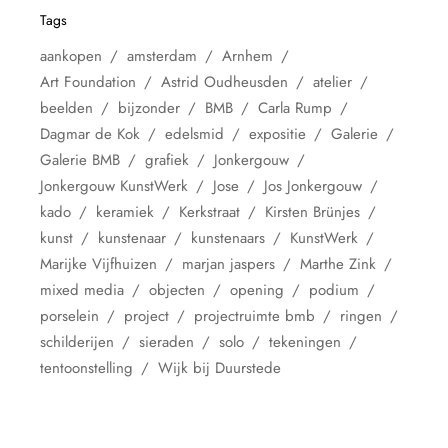
Tags
aankopen
amsterdam
Arnhem
Art Foundation
Astrid Oudheusden
atelier
beelden
bijzonder
BMB
Carla Rump
Dagmar de Kok
edelsmid
expositie
Galerie
Galerie BMB
grafiek
Jonkergouw
Jonkergouw KunstWerk
Jose
Jos Jonkergouw
kado
keramiek
Kerkstraat
Kirsten Brünjes
kunst
kunstenaar
kunstenaars
KunstWerk
Marijke Vijfhuizen
marjan jaspers
Marthe Zink
mixed media
objecten
opening
podium
porselein
project
projectruimte bmb
ringen
schilderijen
sieraden
solo
tekeningen
tentoonstelling
Wijk bij Duurstede