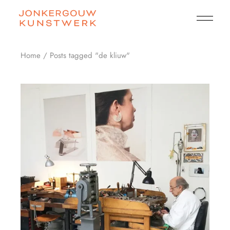
Skip
to
the
content
Home
Posts tagged "de kliuw"