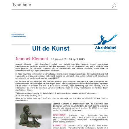
Search
for: