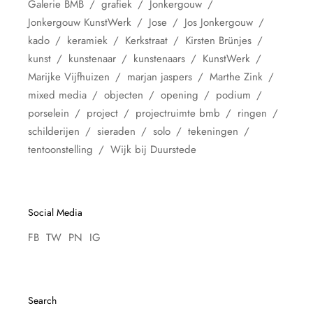
Galerie BMB
grafiek
Jonkergouw
Jonkergouw KunstWerk
Jose
Jos Jonkergouw
kado
keramiek
Kerkstraat
Kirsten Brünjes
kunst
kunstenaar
kunstenaars
KunstWerk
Marijke Vijfhuizen
marjan jaspers
Marthe Zink
mixed media
objecten
opening
podium
porselein
project
projectruimte bmb
ringen
schilderijen
sieraden
solo
tekeningen
tentoonstelling
Wijk bij Duurstede
Social Media
FB
TW
PN
IG
Search