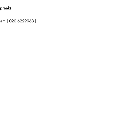
praak)
dam | 020 6229963 |