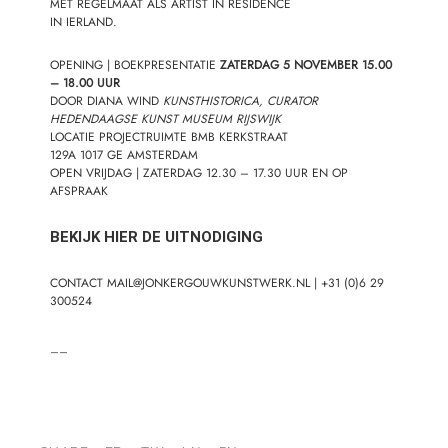
MET REGELMAAT ALS ARTIST IN RESIDENCE
IN IERLAND.
OPENING | BOEKPRESENTATIE
ZATERDAG 5 NOVEMBER
15.00
– 18.00 UUR
DOOR DIANA WIND
KUNSTHISTORICA,
CURATOR
HEDENDAAGSE KUNST MUSEUM RIJSWIJK
LOCATIE
PROJECTRUIMTE BMB KERKSTRAAT
129
A
1017
GE
AMSTERDAM
OPEN VRIJDAG |
ZATERDAG 12.30 – 17.30 UUR EN OP
AFSPRAAK
BEKIJK HIER DE UITNODIGING
CONTACT
MAIL@JONKERGOUWKUNSTWERK.NL
| +31 (0)6 29
300524
__