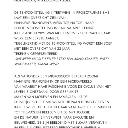
NOVEMBER
T/M
3 DECEMBER 2022
DE TENTOONSTELLING INTERTWINE IN PROJECTRUIMTE BMB
LAAT EEN OVERZICHT ZIEN VAN
HANNEKE FRANCKEN’S WERK TOT NU TOE. HAAR
SOLOTENTOONSTELLING IN BALLINA ARTS CENTRE
IN IERLAND IN 2021 WAS MET EEN OVERZICHT VAN 10 JAAR
WERK EEN EERSTE AANZET.
TEGELIJKERTIJD MET DE TENTOONSTELLING WORDT EEN BOEK
MET EEN OVERZICHT VAN 22 JAAR
TEKENEN GEPRESENTEERD.
ONTWERP NICOLE KELLER | TEKSTEN ARNO KRAMER, PATTY
WAGEMAKER,
DIANA WIND
ALS VANONDER EEN MICROSCOOP BEKEKEN ZOOMT
HANNEKE FRANCKEN IN OP EEN MICROWERELD
VAN WAARUIT HAAR FASCINATIE VOOR DE CYCLUS VAN HET
LEVEN IS ONTSTAAN. DOOR GEBRUIK TE
MAKEN VAN MOTIEVEN EN SYMBOLEN UIT DE
(KUNST)GESCHIEDENIS WORDT HIERAAN UITING GEGEVEN
IN HET WERK. DIT LEIDT IN HAAR VAAK GROTE TEKENINGEN
TOT THEMA’S EN BEELDEN UIT DE MYTHOLOGIE
EN DE NATUUR. EN VERWIJST NAAR EVOLUTIE EN
EEUWIGHEID. ZE ZIJN BEELDEND MET ELKAAR VERWEVEN
IN EEN RIJK GEÏLLUSTREERD PERSOONLIJK UNIVERSUM